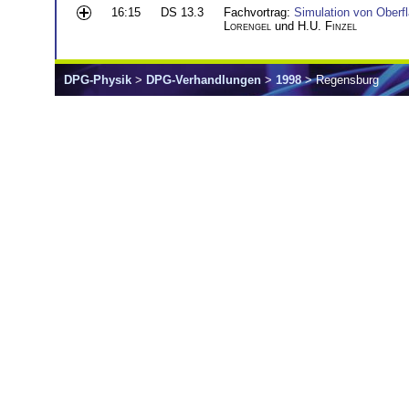
16:15
DS 13.3
Fachvortrag:
Simulation von Oberf
Lorengel
und
H.U. Finzel
DPG-Physik
>
DPG-Verhandlungen
>
1998
> Regensburg