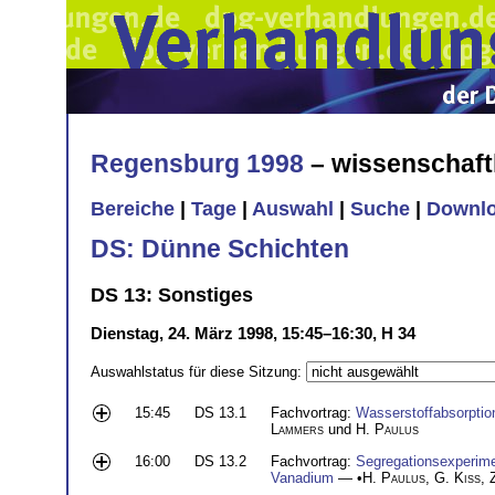
Regensburg 1998
– wissenschaft
Bereiche
|
Tage
|
Auswahl
|
Suche
|
Downl
DS: Dünne Schichten
DS 13: Sonstiges
Dienstag, 24. März 1998, 15:45–16:30, H 34
Auswahlstatus für diese Sitzung:
15:45
DS 13.1
Fachvortrag:
Wasserstoffabsorpti
Lammers
und
H. Paulus
16:00
DS 13.2
Fachvortrag:
Segregationsexperime
Vanadium
— •
H. Paulus
,
G. Kiss
,