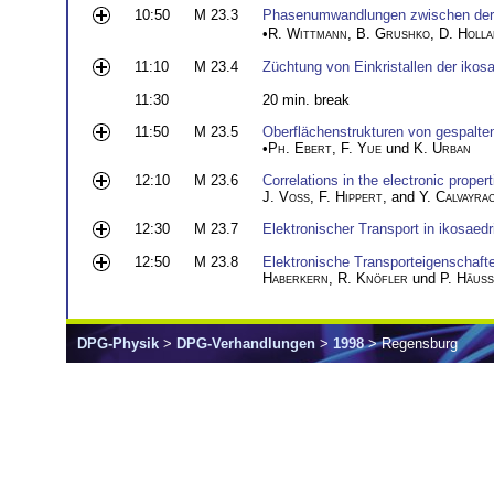
10:50
M 23.3
Phasenumwandlungen zwischen der d
•
R. Wittmann
,
B. Grushko
,
D. Holl
11:10
M 23.4
Züchtung von Einkristallen der iko
11:30
20 min. break
11:50
M 23.5
Oberflächenstrukturen von gespalte
•
Ph. Ebert
,
F. Yue
und
K. Urban
12:10
M 23.6
Correlations in the electronic prope
J. Voss
,
F. Hippert
, and
Y. Calvayra
12:30
M 23.7
Elektronischer Transport in ikosaed
12:50
M 23.8
Elektronische Transporteigenschaft
Haberkern
,
R. Knöfler
und
P. Häuss
DPG-Physik
>
DPG-Verhandlungen
>
1998
> Regensburg