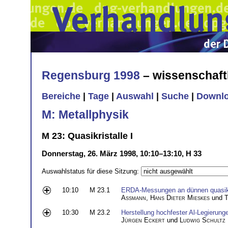
Regensburg 1998
– wissenschaft
Bereiche
|
Tage
|
Auswahl
|
Suche
|
Downl
M: Metallphysik
M 23: Quasikristalle I
Donnerstag, 26. März 1998, 10:10–13:10, H 33
Auswahlstatus für diese Sitzung:
10:10
M 23.1
ERDA-Messungen an dünnen quasikri
Assmann
,
Hans Dieter Mieskes
und
T
10:30
M 23.2
Herstellung hochfester Al-Legierun
Jürgen Eckert
und
Ludwig Schultz