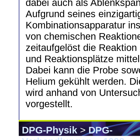
dabei auch als Ablenkspa
Aufgrund seines einzigarti
Kombinationsapparatur in
von chemischen Reaktione
zeitaufgelöst die Reaktio
und Reaktionsplätze mitt
Dabei kann die Probe sowo
Helium gekühlt werden. Di
wird anhand von Untersuc
vorgestellt.
DPG-Physik
>
DPG-