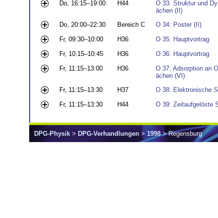
Do, 16:15–19:00
H44
O 33: Struktur und Dy
ächen (II)
Do, 20:00–22:30
Bereich C
O 34: Poster (II)
Fr, 09:30–10:00
H36
O 35: Hauptvortrag
Fr, 10:15–10:45
H36
O 36: Hauptvortrag
Fr, 11:15–13:00
H36
O 37: Adsorption an O
ächen (VI)
Fr, 11:15–13:30
H37
O 38: Elektronische S
Fr, 11:15–13:30
H44
O 39: Zeitaufgelöste 
DPG-Physik
>
DPG-Verhandlungen
>
1998
> Regensburg