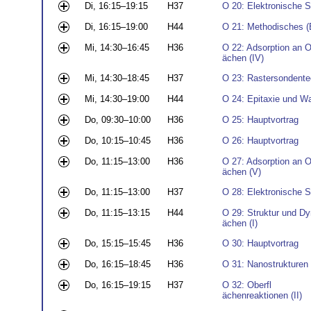
Di, 16:15–19:15
H37
O 20: Elektronische St
Di, 16:15–19:00
H44
O 21: Methodisches (E
Mi, 14:30–16:45
H36
O 22: Adsorption an O
ächen (IV)
Mi, 14:30–18:45
H37
O 23: Rastersondente
Mi, 14:30–19:00
H44
O 24: Epitaxie und Wa
Do, 09:30–10:00
H36
O 25: Hauptvortrag
Do, 10:15–10:45
H36
O 26: Hauptvortrag
Do, 11:15–13:00
H36
O 27: Adsorption an O
ächen (V)
Do, 11:15–13:00
H37
O 28: Elektronische St
Do, 11:15–13:15
H44
O 29: Struktur und Dy
ächen (I)
Do, 15:15–15:45
H36
O 30: Hauptvortrag
Do, 16:15–18:45
H36
O 31: Nanostrukturen
Do, 16:15–19:15
H37
O 32: Oberfl
ächenreaktionen (II)