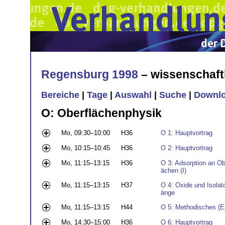
Regensburg 1998
– wissenschaft
Bereiche
|
Tage
|
Auswahl
|
Suche
|
Downl
O: Oberflächenphysik
Mo, 09:30–10:00
H36
O 1: Hauptvortrag
Mo, 10:15–10:45
H36
O 2: Hauptvortrag
Mo, 11:15–13:15
H36
O 3: Adsorption an Ob
ächen (I)
Mo, 11:15–13:15
H37
O 4: Oxide und Isolat
änge
Mo, 11:15–13:15
H44
O 5: Methodisches (E
Mo, 14:30–15:00
H36
O 6: Hauptvortrag