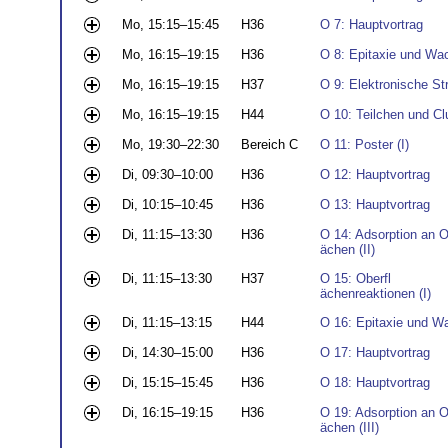
Mo, 15:15–15:45
H36
O 7: Hauptvortrag
Mo, 16:15–19:15
H36
O 8: Epitaxie und Wa
Mo, 16:15–19:15
H37
O 9: Elektronische Str
Mo, 16:15–19:15
H44
O 10: Teilchen und Cl
Mo, 19:30–22:30
Bereich C
O 11: Poster (I)
Di, 09:30–10:00
H36
O 12: Hauptvortrag
Di, 10:15–10:45
H36
O 13: Hauptvortrag
Di, 11:15–13:30
H36
O 14: Adsorption an O
ächen (II)
Di, 11:15–13:30
H37
O 15: Oberfl
ächenreaktionen (I)
Di, 11:15–13:15
H44
O 16: Epitaxie und Wa
Di, 14:30–15:00
H36
O 17: Hauptvortrag
Di, 15:15–15:45
H36
O 18: Hauptvortrag
Di, 16:15–19:15
H36
O 19: Adsorption an O
ächen (III)