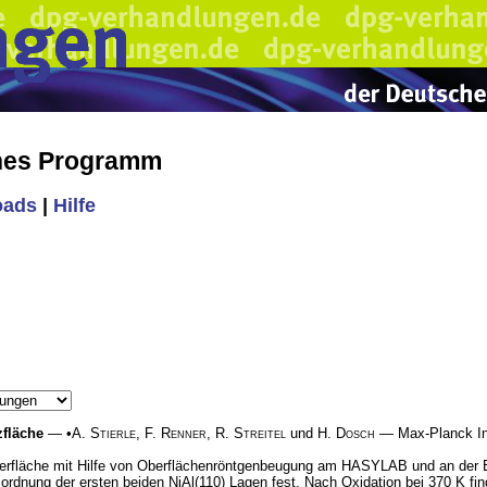
ches Programm
oads
|
Hilfe
fläche
— •
A. Stierle
,
F. Renner
,
R. Streitel
und
H. Dosch
— Max-Planck Inst
oberfläche mit Hilfe von Oberflächenröntgenbeugung am HASYLAB und an der E
rdnung der ersten beiden NiAl(110) Lagen fest. Nach Oxidation bei 370 K find