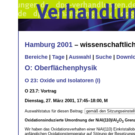
Hamburg 2001
– wissenschaftli
Bereiche
|
Tage
|
Auswahl
|
Suche
|
Downl
O: Oberflächenphysik
O 23: Oxide und Isolatoren (I)
O 23.7: Vortrag
Dienstag, 27. März 2001, 17:45–18:00, M
Auswahlstatus für diesen Beitrag:
Oxidationsinduzierte Umordnung der NiAl(110)/Al
O
Grenz
2
3
Wir haben das Oxidationsverhalten einer NiAl(110) Einkristall
anfänglichen Oxidationstemperatur auf Störung der Besetzungso