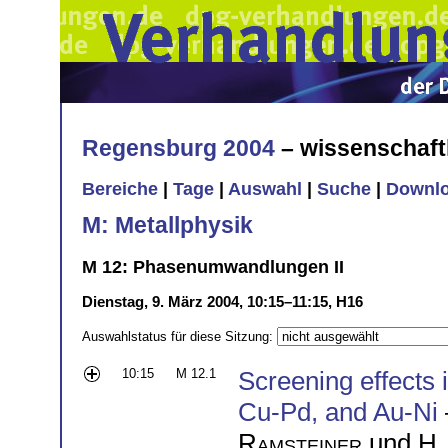
Regensburg 2004
– wissenschaft
Bereiche
|
Tage
|
Auswahl
|
Suche
|
Downl
M: Metallphysik
M 12: Phasenumwandlungen II
Dienstag, 9. März 2004, 10:15–11:15, H16
Auswahlstatus für diese Sitzung:
10:15
M 12.1
Screening effects 
Cu-Pd, and Au-Ni
Ramsteiner
und
H.