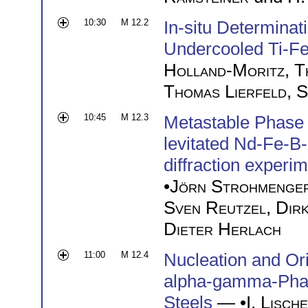
10:30
M 12.2
In-situ Determinat
Undercooled Ti-Fe
Holland-Moritz
,
T
Thomas Lierfeld
,
S
10:45
M 12.3
Metastable Phase 
levitated Nd-Fe-B-
diffraction experi
•
Jörn Strohmenge
Sven Reutzel
,
Dir
Dieter Herlach
11:00
M 12.4
Nucleation and Ori
alpha-gamma-Phas
Steels
— •
I. Lisch