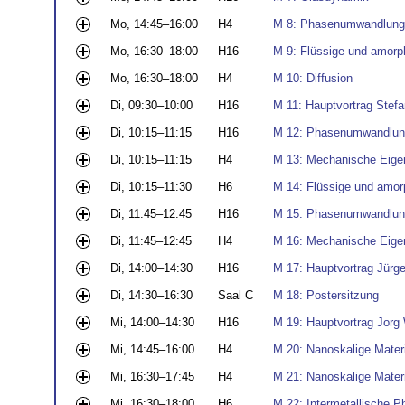
Mo, 14:45–16:00
H4
M 8: Phasenumwandlung
Mo, 16:30–18:00
H16
M 9: Flüssige und amorph
Mo, 16:30–18:00
H4
M 10: Diffusion
Di, 09:30–10:00
H16
M 11: Hauptvortrag Stefa
Di, 10:15–11:15
H16
M 12: Phasenumwandlung
Di, 10:15–11:15
H4
M 13: Mechanische Eigen
Di, 10:15–11:30
H6
M 14: Flüssige und amor
Di, 11:45–12:45
H16
M 15: Phasenumwandlung
Di, 11:45–12:45
H4
M 16: Mechanische Eigen
Di, 14:00–14:30
H16
M 17: Hauptvortrag Jürg
Di, 14:30–16:30
Saal C
M 18: Postersitzung
Mi, 14:00–14:30
H16
M 19: Hauptvortrag Jorg
Mi, 14:45–16:00
H4
M 20: Nanoskalige Materi
Mi, 16:30–17:45
H4
M 21: Nanoskalige Materi
Mi, 16:30–18:00
H6
M 22: Intermetallische 