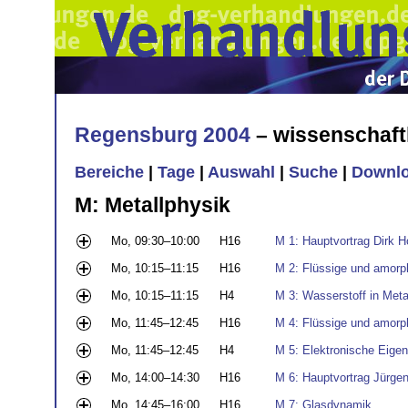
Regensburg 2004
– wissenschaft
Bereiche
|
Tage
|
Auswahl
|
Suche
|
Downl
M: Metallphysik
Mo, 09:30–10:00
H16
M 1: Hauptvortrag Dirk H
Mo, 10:15–11:15
H16
M 2: Flüssige und amorph
Mo, 10:15–11:15
H4
M 3: Wasserstoff in Meta
Mo, 11:45–12:45
H16
M 4: Flüssige und amorph
Mo, 11:45–12:45
H4
M 5: Elektronische Eige
Mo, 14:00–14:30
H16
M 6: Hauptvortrag Jürge
Mo, 14:45–16:00
H16
M 7: Glasdynamik