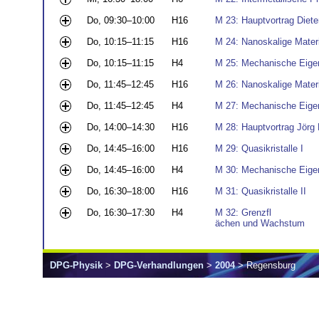
Do, 09:30–10:00
H16
M 23: Hauptvortrag Diete
Do, 10:15–11:15
H16
M 24: Nanoskalige Materia
Do, 10:15–11:15
H4
M 25: Mechanische Eigen
Do, 11:45–12:45
H16
M 26: Nanoskalige Materi
Do, 11:45–12:45
H4
M 27: Mechanische Eige
Do, 14:00–14:30
H16
M 28: Hauptvortrag Jörg 
Do, 14:45–16:00
H16
M 29: Quasikristalle I
Do, 14:45–16:00
H4
M 30: Mechanische Eige
Do, 16:30–18:00
H16
M 31: Quasikristalle II
Do, 16:30–17:30
H4
M 32: Grenzfl
ächen und Wachstum
DPG-Physik
>
DPG-Verhandlungen
>
2004
> Regensburg