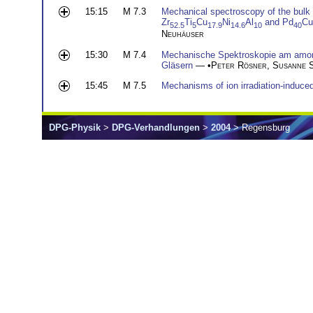
15:15
M 7.3
Mechanical spectroscopy of the bulk 
Zr
Ti
Cu
Ni
Al
and Pd
Cu
52.5
5
17.9
14.6
10
40
Neuhäuser
15:30
M 7.4
Mechanische Spektroskopie am amorp
Gläsern
— •
Peter Rösner
,
Susanne 
15:45
M 7.5
Mechanisms of ion irradiation-induced
DPG-Physik
>
DPG-Verhandlungen
>
2004
> Regensburg