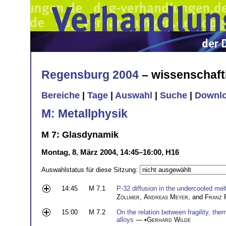
Regensburg 2004
– wissenschaft
Bereiche
|
Tage
|
Auswahl
|
Suche
|
Downl
M: Metallphysik
M 7: Glasdynamik
Montag, 8. März 2004, 14:45–16:00, H16
Auswahlstatus für diese Sitzung:
14:45
M 7.1
P-32 diffusion in the undercooled mel
Zöllmer
,
Andreas Meyer
, and
Franz 
15:00
M 7.2
On the relation between fragility, the
alloys
— •
Gerhard Wilde