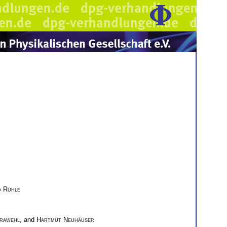
 Rühle
Krawehl
, and
Hartmut Neuhäuser