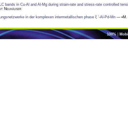
 bands in Cu-Al and Al-Mg during strain-rate and stress-rate controlled tensi
ut Neuhäuser
ngsnetzwerke in der komplexen intermetallischen phase ξ ’-Al-Pd-Mn
— •
M.
100%
|
Mobi