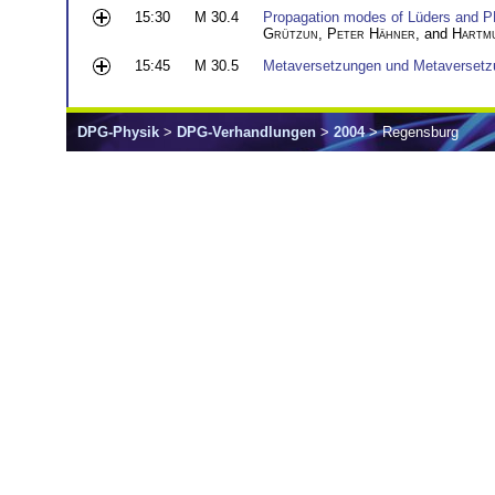
15:30
M 30.4
Propagation modes of Lüders and PLC
Grützun
,
Peter Hähner
, and
Hartm
15:45
M 30.5
Metaversetzungen und Metaversetzu
DPG-Physik
>
DPG-Verhandlungen
>
2004
> Regensburg