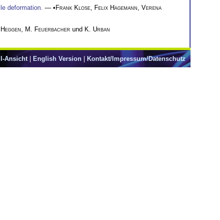
le deformation.
— •
Frank Klose
,
Felix Hagemann
,
Verena
 Heggen
,
M. Feuerbacher
und
K. Urban
l-Ansicht
|
English Version
|
Kontakt/Impressum/Datenschutz