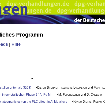
liches Programm
oads
|
Hilfe
istallen unterhalb 320 K
— •
Dieter Brunner
,
Ilsemarie Lakemeyer
und
Manfred
n intermetallischen Phase ξ ’-Al-Pd-Mn
— •
M. Feuerbacher
und
D. Caillard
itates/particles) on the PLC effect in Al-Mg alloys
— •
Hanno Dierke
,
Fabian 