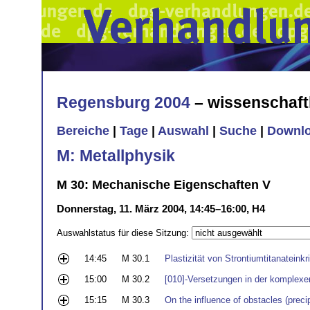
Regensburg 2004
– wissenschaft
Bereiche
|
Tage
|
Auswahl
|
Suche
|
Downl
M: Metallphysik
M 30: Mechanische Eigenschaften V
Donnerstag, 11. März 2004, 14:45–16:00, H4
Auswahlstatus für diese Sitzung:
14:45
M 30.1
Plastizität von Strontiumtitanateinkr
15:00
M 30.2
[010]-Versetzungen in der komplexe
15:15
M 30.3
On the influence of obstacles (precip