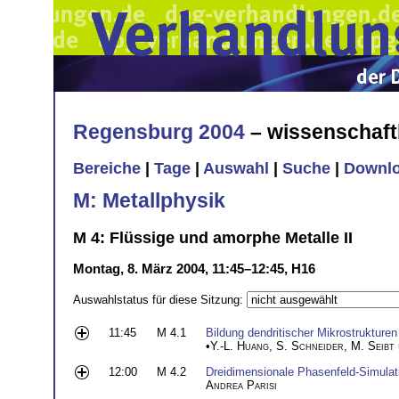
Regensburg 2004
– wissenschaft
Bereiche
|
Tage
|
Auswahl
|
Suche
|
Downl
M: Metallphysik
M 4: Flüssige und amorphe Metalle II
Montag, 8. März 2004, 11:45–12:45, H16
Auswahlstatus für diese Sitzung:
11:45
M 4.1
Bildung dendritischer Mikrostruktur
•
Y.-L. Huang
,
S. Schneider
,
M. Seibt
12:00
M 4.2
Dreidimensionale Phasenfeld-Simulati
Andrea Parisi