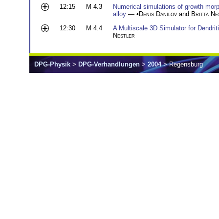
12:15
M 4.3
Numerical simulations of growth morph
alloy
— •
Denis Danilov
and
Britta Ne
12:30
M 4.4
A Multiscale 3D Simulator for Dendrit
Nestler
DPG-Physik
>
DPG-Verhandlungen
>
2004
> Regensburg