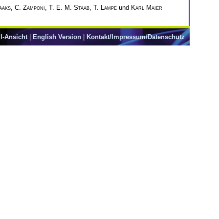
aaks
,
C. Zamponi
,
T. E. M. Staab
,
T. Lampe
und
Karl Maier
l-Ansicht
|
English Version
|
Kontakt/Impressum/Datenschutz