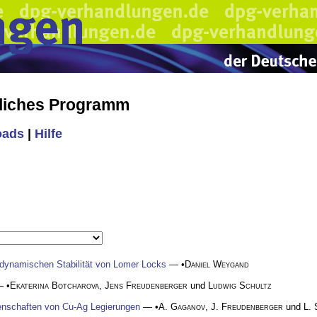
liches Programm
oads
|
Hilfe
 dynamischen Stabilität von Lomer Locks
— •
Daniel Weygand
 •
Ekaterina Botcharova
,
Jens Freudenberger
und
Ludwig Schultz
enschaften von Cu-Ag Legierungen
— •
A. Gaganov
,
J. Freudenberger
und
L. 