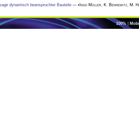
rsage dynamisch beanspruchter Bauteile
— •
Ingo Müller
,
K. Bennewitz
,
M. H
100%
|
Mobi