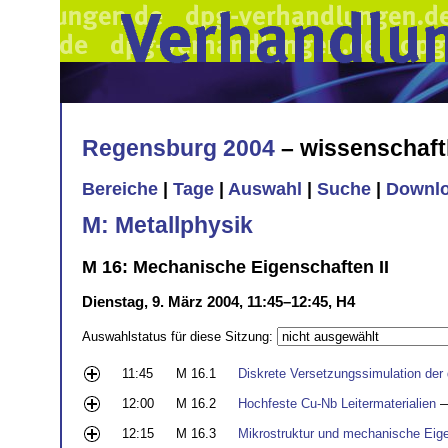
Regensburg 2004
– wissenschaft
Bereiche
|
Tage
|
Auswahl
|
Suche
|
Downl
M: Metallphysik
M 16: Mechanische Eigenschaften II
Dienstag, 9. März 2004, 11:45–12:45, H4
Auswahlstatus für diese Sitzung:
11:45
M 16.1
Diskrete Versetzungssimulation der
12:00
M 16.2
Hochfeste Cu-Nb Leitermaterialien
—
12:15
M 16.3
Mikrostruktur und mechanische Eig