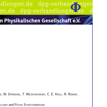
d
,
W. Sprengel
,
T. Wejrzanowski
,
C. E. Krill
,
R. Röwer
,
ellner
and
Peter Streitenberger