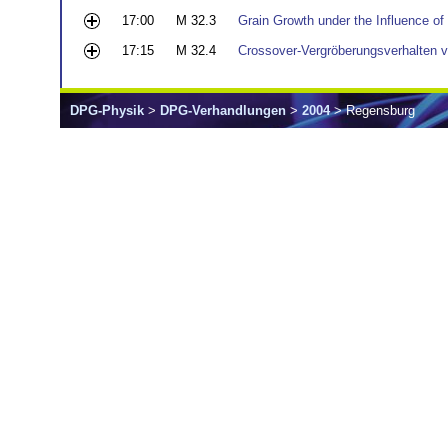
17:00
M 32.3
Grain Growth under the Influence of
17:15
M 32.4
Crossover-Vergröberungsverhalten 
DPG-Physik
>
DPG-Verhandlungen
>
2004
> Regensburg