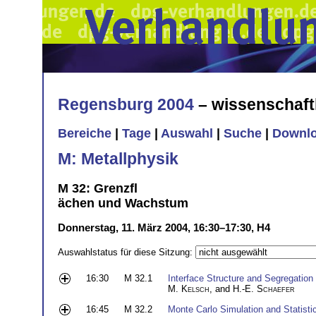
Regensburg 2004
– wissenschaft
Bereiche
|
Tage
|
Auswahl
|
Suche
|
Downl
M: Metallphysik
M 32: Grenzfl
ächen und Wachstum
Donnerstag, 11. März 2004, 16:30–17:30, H4
Auswahlstatus für diese Sitzung:
16:30
M 32.1
Interface Structure and Segregation
M. Kelsch
, and
H.-E. Schaefer
16:45
M 32.2
Monte Carlo Simulation and Statist