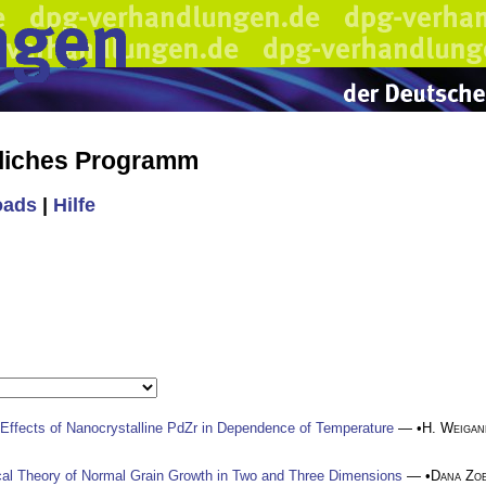
liches Programm
oads
|
Hilfe
 Effects of Nanocrystalline PdZr in Dependence of Temperature
— •
H. Weigan
ical Theory of Normal Grain Growth in Two and Three Dimensions
— •
Dana Zo