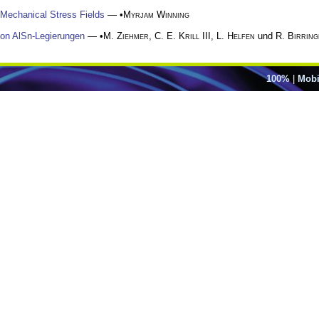
 Mechanical Stress Fields
— •
Myrjam Winning
von AlSn-Legierungen
— •
M. Ziehmer
,
C. E. Krill III
,
L. Helfen
und
R. Birring
100%
|
Mobi