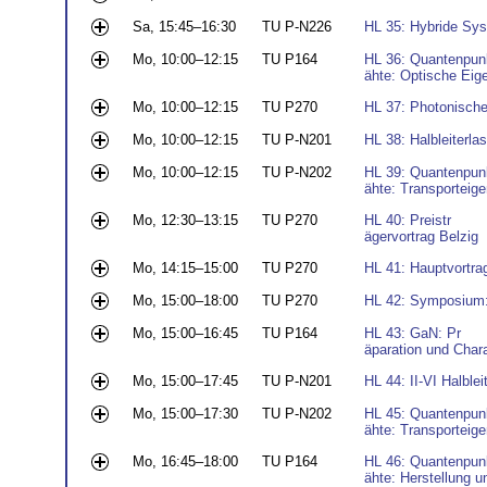
Sa, 15:45–16:30
TU P-N226
HL 35: Hybride Sy
Mo, 10:00–12:15
TU P164
HL 36: Quantenpunk
ähte: Optische Eige
Mo, 10:00–12:15
TU P270
HL 37: Photonische 
Mo, 10:00–12:15
TU P-N201
HL 38: Halbleiterlas
Mo, 10:00–12:15
TU P-N202
HL 39: Quantenpunk
ähte: Transporteige
Mo, 12:30–13:15
TU P270
HL 40: Preistr
ägervortrag Belzig
Mo, 14:15–15:00
TU P270
HL 41: Hauptvortra
Mo, 15:00–18:00
TU P270
HL 42: Symposium:
Mo, 15:00–16:45
TU P164
HL 43: GaN: Pr
äparation und Chara
Mo, 15:00–17:45
TU P-N201
HL 44: II-VI Halblei
Mo, 15:00–17:30
TU P-N202
HL 45: Quantenpunk
ähte: Transporteige
Mo, 16:45–18:00
TU P164
HL 46: Quantenpunk
ähte: Herstellung u