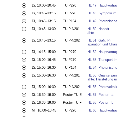
Di, 10:00–10:45
TU P270
HL 47: Hauptvortr
Di, 10:45–13:15
TU P270
HL 48: Symposium: 
Di, 10:45–13:15
TU P164
HL 49: Photonische 
Di, 10:45–13:30
TU P-N201
HL 50: Nanodr
ähte
Di, 10:45–13:15
TU P-N202
HL 51: GaN: Pr
äparation und Chara
Di, 14:15–15:00
TU P270
HL 52: Hauptvortrag
Di, 15:00–16:45
TU P270
HL 53: Transport i
Di, 15:00–16:30
TU P164
HL 54: Photonische 
Di, 15:00–16:30
TU P-N201
HL 55: Quantenpunk
ähte: Herstellung u
Di, 15:00–16:30
TU P-N202
HL 56: Photovoltaik
Di, 16:30–19:00
Poster TU E
HL 57: Poster IIa
Di, 16:30–19:00
Poster TU F
HL 58: Poster IIb
Mi, 10:00–10:45
TU P270
HL 60: Hauptvortra