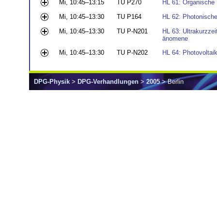
Mi, 10:45–13:15
TU P270
HL 61: Organische H
Mi, 10:45–13:30
TU P164
HL 62: Photonische 
Mi, 10:45–13:30
TU P-N201
HL 63: Ultrakurzzei
änomene
Mi, 10:45–13:30
TU P-N202
HL 64: Photovoltaik
DPG-Physik
>
DPG-Verhandlungen
>
2005
> Berlin