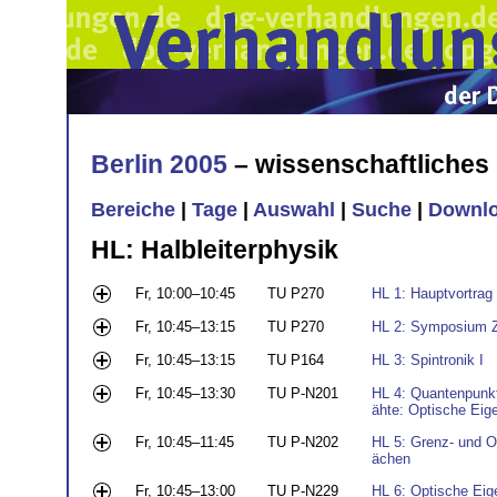
Berlin 2005
– wissenschaftliche
Bereiche
|
Tage
|
Auswahl
|
Suche
|
Downl
HL: Halbleiterphysik
Fr, 10:00–10:45
TU P270
HL 1: Hauptvortrag
Fr, 10:45–13:15
TU P270
HL 2: Symposium Z
Fr, 10:45–13:15
TU P164
HL 3: Spintronik I
Fr, 10:45–13:30
TU P-N201
HL 4: Quantenpunkt
ähte: Optische Eig
Fr, 10:45–11:45
TU P-N202
HL 5: Grenz- und O
ächen
Fr, 10:45–13:00
TU P-N229
HL 6: Optische Eig