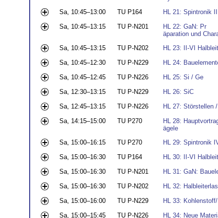
Sa, 10:45–13:00
TU P164
HL 21: Spintronik II
Sa, 10:45–13:15
TU P-N201
HL 22: GaN: Pr
äparation und Chara
Sa, 10:45–13:15
TU P-N202
HL 23: II-VI Halbleit
Sa, 10:45–12:30
TU P-N229
HL 24: Bauelement
Sa, 10:45–12:45
TU P-N226
HL 25: Si / Ge
Sa, 12:30–13:15
TU P-N229
HL 26: SiC
Sa, 12:45–13:15
TU P-N226
HL 27: Störstellen 
Sa, 14:15–15:00
TU P270
HL 28: Hauptvortra
ägele
Sa, 15:00–16:15
TU P270
HL 29: Spintronik I
Sa, 15:00–16:30
TU P164
HL 30: II-VI Halbleit
Sa, 15:00–16:30
TU P-N201
HL 31: GaN: Bauel
Sa, 15:00–16:30
TU P-N202
HL 32: Halbleiterlas
Sa, 15:00–16:00
TU P-N229
HL 33: Kohlenstoff
Sa, 15:00–15:45
TU P-N226
HL 34: Neue Materi