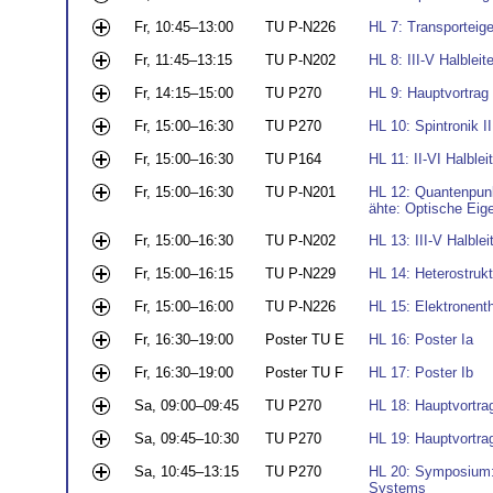
Fr, 10:45–13:00
TU P-N226
HL 7: Transporteig
Fr, 11:45–13:15
TU P-N202
HL 8: III-V Halbleite
Fr, 14:15–15:00
TU P270
HL 9: Hauptvortrag
Fr, 15:00–16:30
TU P270
HL 10: Spintronik II
Fr, 15:00–16:30
TU P164
HL 11: II-VI Halbleit
Fr, 15:00–16:30
TU P-N201
HL 12: Quantenpunk
ähte: Optische Eige
Fr, 15:00–16:30
TU P-N202
HL 13: III-V Halbleit
Fr, 15:00–16:15
TU P-N229
HL 14: Heterostruk
Fr, 15:00–16:00
TU P-N226
HL 15: Elektronent
Fr, 16:30–19:00
Poster TU E
HL 16: Poster Ia
Fr, 16:30–19:00
Poster TU F
HL 17: Poster Ib
Sa, 09:00–09:45
TU P270
HL 18: Hauptvortr
Sa, 09:45–10:30
TU P270
HL 19: Hauptvortra
Sa, 10:45–13:15
TU P270
HL 20: Symposium:
Systems