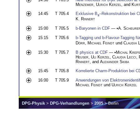
Menzemer
,
Ulrich Kerzel
, and
Kurt
14:45
T 705.4
Exklusive B
–Rekonstruktion bei 
s
K. Rinnert
15:00
T 705.5
b-Baryonen in CDF
— •
A. Scheure
15:15
T 705.6
b-Tagging und b-Flavour-Tagging fü
Dörr
,
Michael Feindt
und
Claudia 
15:30
T 705.7
B physics at CDF
— •
Michal Kreps
Heuser
,
Uli Kerzel
,
Claudia Lecci
,
Rinnert
, and
Alexander Skiba
15:45
T 705.8
Korrelierte Charm-Produktion bei C
16:00
T 705.9
Anwendungen von Elektronenidentifi
Michael Feindt
und
Ulrich Kerzel
DPG-Physik
>
DPG-Verhandlungen
>
2005
> Berlin