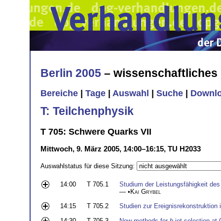
Berlin 2005
– wissenschaftliche
Bereiche
|
Tage
|
Auswahl
|
Suche
|
Downl
T: Teilchenphysik
T 705: Schwere Quarks VII
Mittwoch, 9. März 2005, 14:00–16:15, TU H2033
Auswahlstatus für diese Sitzung:
14:00
T 705.1
Studium der Leistungsfähigkeit des
— •
Kai Grybel
14:15
T 705.2
Studien zur Ereignisrekonstruktio
14:30
T 705.3
New methods for
b
-jet selection at