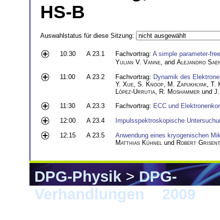
HS-B
Auswahlstatus für diese Sitzung:
10:30
A 23.1
Fachvortrag:
A simple parameter-free
Yulian V. Vanne
, and
Alejandro Sae
11:00
A 23.2
Fachvortrag:
Dynamik des Elektrone
Y. Xue
,
S. Knoop
,
M. Zapukhlyak
,
T. 
López-Urrutia
,
R. Moshammer
und
J.
11:30
A 23.3
Fachvortrag:
ECC und Elektronenkon
12:00
A 23.4
Impulsspektroskopische Untersuchun
12:15
A 23.5
Anwendung eines kryogenischen Mikr
Matthias Kühnel
und
Robert Grisent
DPG-Physik
>
DPG-
Verhandlungen
>
2009
> 