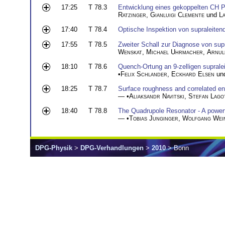
17:25
T 78.3
Entwicklung eines gekoppelten CH P
Ratzinger
,
Gianluigi Clemente
und
L
17:40
T 78.4
Optische Inspektion von supraleite
17:55
T 78.5
Zweiter Schall zur Diagnose von sup
Wenskat
,
Michael Uhrmacher
,
Arnul
18:10
T 78.6
Quench-Ortung an 9-zelligen suprale
•
Felix Schlander
,
Eckhard Elsen
un
18:25
T 78.7
Surface roughness and correlated en
— •
Aliaksandr Navitski
,
Stefan Lago
18:40
T 78.8
The Quadrupole Resonator - A powerful
— •
Tobias Junginger
,
Wolfgang Wei
DPG-Physik
>
DPG-Verhandlungen
>
2010
> Bonn