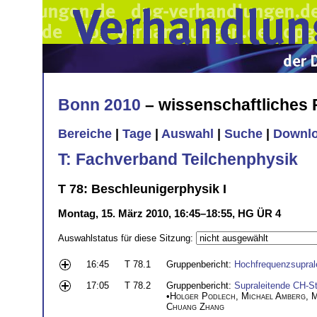
Bonn 2010
– wissenschaftliches
Bereiche
|
Tage
|
Auswahl
|
Suche
|
Downl
T: Fachverband Teilchenphysik
T 78: Beschleunigerphysik I
Montag, 15. März 2010, 16:45–18:55, HG ÜR 4
Auswahlstatus für diese Sitzung:
16:45
T 78.1
Gruppenbericht:
Hochfrequenzsuprale
17:05
T 78.2
Gruppenbericht:
Supraleitende CH-St
•
Holger Podlech
,
Michael Amberg
,
M
Chuang Zhang