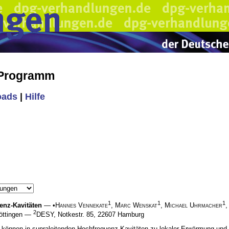
 Programm
oads
|
Hilfe
1
1
1
enz-Kavit
ä
ten
— •
Hannes Vennekate
,
Marc Wenskat
,
Michael Uhrmacher
2
 Göttingen —
DESY, Notkestr. 85, 22607 Hamburg
l können in supraleitenden Hochfrequenz Kavitäten zu lokaler Erwärmung un