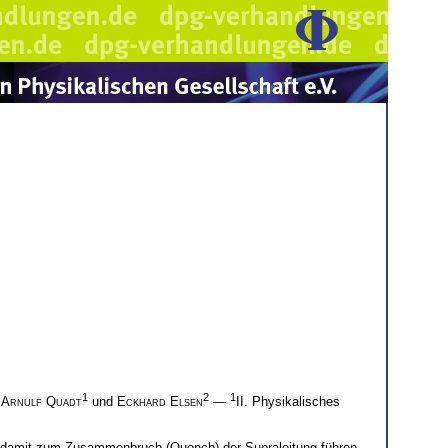
1
2
1
,
Arnulf Quadt
und
Eckhard Elsen
—
II. Physikalisches
d damit zum Zusammenbruch (Quench) der Supraleitung führen.