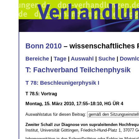
Bonn 2010
– wissenschaftliches
Bereiche
|
Tage
|
Auswahl
|
Suche
|
Downl
T: Fachverband Teilchenphysik
T 78: Beschleunigerphysik I
T 78.5: Vortrag
Montag, 15. März 2010, 17:55–18:10, HG ÜR 4
Auswahlstatus für diesen Beitrag:
Zweiter Schall zur Diagnose von supraleitenden Hochfrequ
Institut, Universität Göttingen, Friedrich-Hund-Platz 1, 37077
Inhomogenitäten in den Schweißnähten oder Fehler im Materia