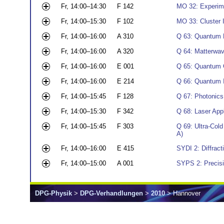
Fr, 14:00–14:30
F 142
MO 32: Experime
Fr, 14:00–15:30
F 102
MO 33: Cluster I
Fr, 14:00–16:00
A 310
Q 63: Quantum E
Fr, 14:00–16:00
A 320
Q 64: Matterwav
Fr, 14:00–16:00
E 001
Q 65: Quantum G
Fr, 14:00–16:00
E 214
Q 66: Quantum I
Fr, 14:00–15:45
F 128
Q 67: Photonics
Fr, 14:00–15:30
F 342
Q 68: Laser App
Fr, 14:00–15:45
F 303
Q 69: Ultra-Cold
A)
Fr, 14:00–16:00
E 415
SYDI 2: Diffrac
Fr, 14:00–15:00
A 001
SYPS 2: Precisio
DPG-Physik
>
DPG-Verhandlungen
>
2010
> Hannover