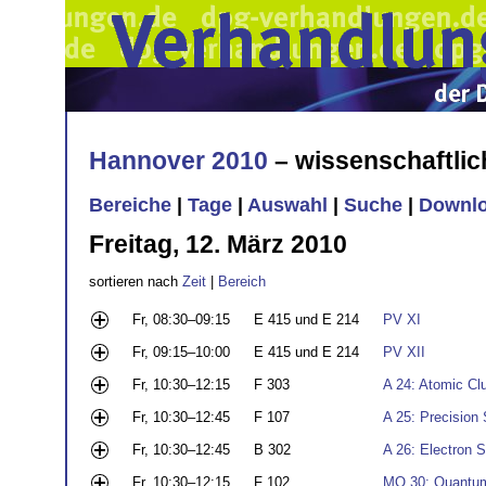
Hannover 2010
– wissenschaftli
Bereiche
|
Tage
|
Auswahl
|
Suche
|
Downl
Freitag, 12. März 2010
sortieren nach
Zeit
|
Bereich
Fr, 08:30–09:15
E 415 und E 214
PV XI
Fr, 09:15–10:00
E 415 und E 214
PV XII
Fr, 10:30–12:15
F 303
A 24: Atomic Cl
Fr, 10:30–12:45
F 107
A 25: Precision
Fr, 10:30–12:45
B 302
A 26: Electron S
Fr, 10:30–12:15
F 102
MO 30: Quantum 