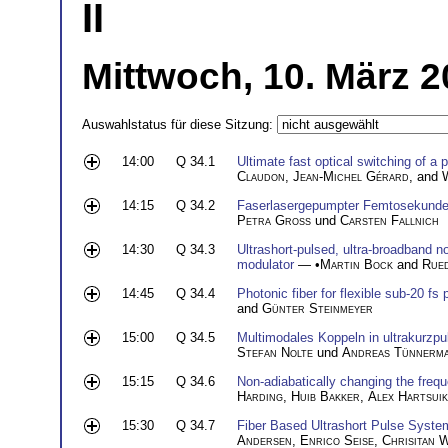
II
Mittwoch, 10. März 2
Auswahlstatus für diese Sitzung:
14:00
Q 34.1
Ultimate fast optical switching of a 
Claudon
,
Jean-Michel Gérard
, and
14:15
Q 34.2
Faserlasergepumpter Femtosekunden
Petra Groß
und
Carsten Fallnich
14:30
Q 34.3
Ultrashort-pulsed, ultra-broadband no
modulator
— •
Martin Bock
and
Rue
14:45
Q 34.4
Photonic fiber for flexible sub-20 fs 
and
Günter Steinmeyer
15:00
Q 34.5
Multimodales Koppeln in ultrakurzpu
Stefan Nolte
und
Andreas Tünnerm
15:15
Q 34.6
Non-adiabatically changing the freque
Harding
,
Huib Bakker
,
Alex Hartsui
15:30
Q 34.7
Fiber Based Ultrashort Pulse Syste
Andersen
,
Enrico Seise
,
Chrisitan 