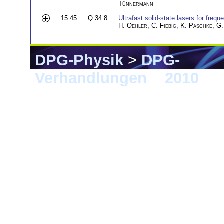
Tünnermann
15:45
Q 34.8
Ultrafast solid-state lasers for freq
H. Oehler
,
C. Fiebig
,
K. Paschke
,
G.
DPG-Physik
>
DPG-
Verhandlungen
>
2010
> 