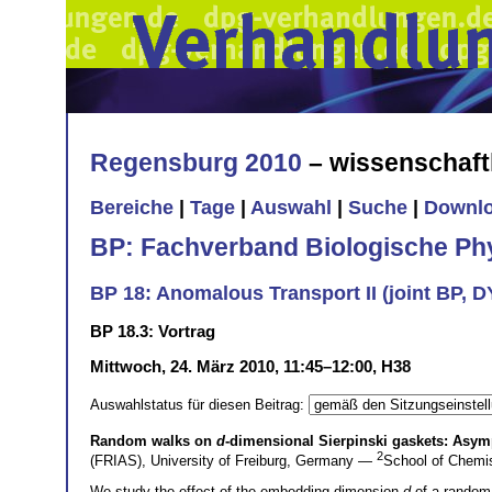
Regensburg 2010
– wissenschaft
Bereiche
|
Tage
|
Auswahl
|
Suche
|
Downl
BP: Fachverband Biologische Ph
BP 18: Anomalous Transport II (joint BP, D
BP 18.3: Vortrag
Mittwoch, 24. März 2010, 11:45–12:00, H38
Auswahlstatus für diesen Beitrag:
Random walks on
d
-dimensional Sierpinski gaskets: Asym
2
(FRIAS), University of Freiburg, Germany —
School of Chemis
We study the effect of the embedding dimension
d
of a random