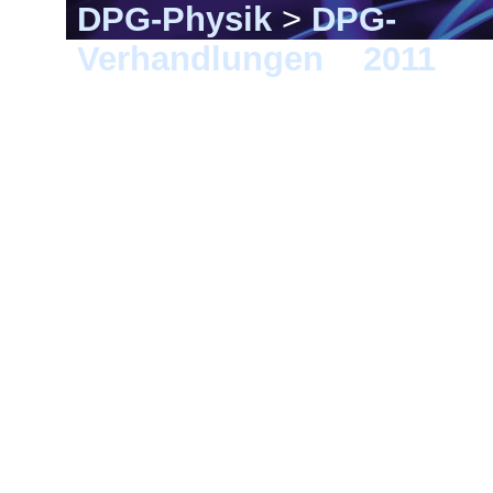
DPG-Physik
>
DPG-
Verhandlungen
>
2011
> M