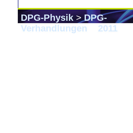
DPG-Physik
>
DPG-
Verhandlungen
>
2011
> M