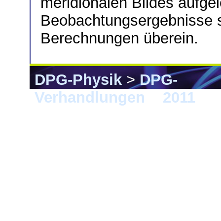
meridionalen Bildes aufge
Beobachtungsergebnisse 
Berechnungen überein.
DPG-Physik
>
DPG-
Verhandlungen
>
2011
> M