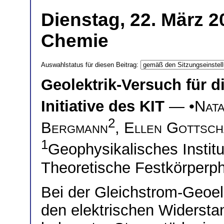
Dienstag, 22. März 2
Chemie
Auswahlstatus für diesen Beitrag:
Geolektrik-Versuch für d
Initiative des KIT
— •
Nata
2
Bergmann
,
Ellen Gottsc
1
Geophysikalisches Instit
Theoretische Festkörperph
Bei der Gleichstrom-Geoele
den elektrischen Widersta