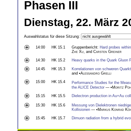
Phasen III
Dienstag, 22. März 2
Auswahlstatus für diese Sitzung:
14:00
HK 15.1
Gruppenbericht:
Hard probes withi
Zhe Xu
, and
Carsten Greiner
14:30
HK 15.2
Heavy quarks in the Quark Gluon 
14:45
HK 15.3
Korrelationen von schweren Quarkt
and •
Alessandro Grelli
15:00
HK 15.4
Performance Studies for the Meas
the ALICE Detector
— •
Moritz Po
15:15
HK 15.5
Dielectron production in Au+Au coll
15:30
HK 15.6
Messung von Dielektronen niedrige
Kollisionen
— •
Markus Konrad Kö
15:45
HK 15.7
Dimuon radiation from a hybrid evo