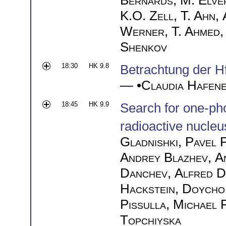
K.O. Zell
,
T. Ahn
,
Werner
,
T. Ahmed
Shenkov
18:30
HK 9.8
Betrachtung der 
— •
Claudia Hafen
18:45
HK 9.9
Search for one-ph
radioactive nucle
Gladnishki
,
Pavel 
Andrey Blazhev
,
A
Danchev
,
Alfred D
Hackstein
,
Doycho
Pissulla
,
Michael 
Topchiyska