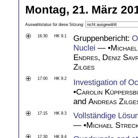
Montag, 21. März 201
Auswahlstatus für diese Sitzung:
16:30
HK 9.1
Gruppenbericht:
O
Nuclei
— •
Michael
Endres
,
Deniz Sav
Zilges
17:00
HK 9.2
Investigation of O
•
Carolin Küppersb
and
Andreas Zilge
17:15
HK 9.3
Vollständige Lösu
— •
Michael Strec
17:30
HK 9.4