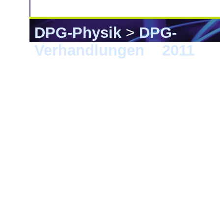
DPG-Physik
>
DPG-
Verhandlungen
>
2011
> M