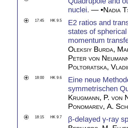
Quadrupole and oth
nuclei.
— •
Nadia T
17:45
HK 9.5
E2 ratios and trans
states of spherical
momentum transfe
Oleksiy Burda
,
Ma
Peter von Neuman
Poltoratska
,
Vlad
18:00
HK 9.6
Eine neue Methode 
symmetrischen Qu
Krugmann
,
P. von
Ponomarev
,
A. Sch
18:15
HK 9.7
β-delayed γ-ray s
Bernards
,
M. Elve