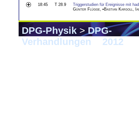
18:45
T 28.9
Triggerstudien für Ereignisse mit h
Günter Flügge
, •
Bastian Kargoll
,
I
DPG-Physik
>
DPG-
Verhandlungen
>
2012
> G