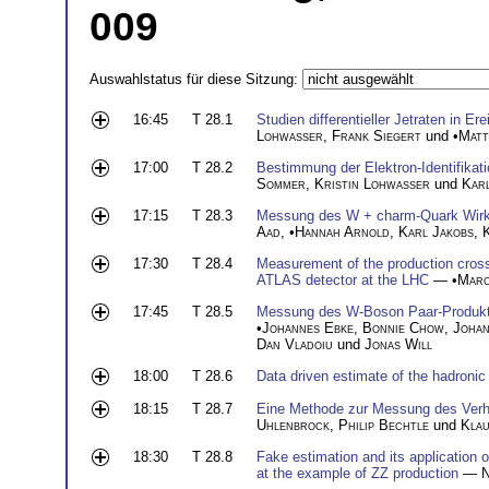
009
Auswahlstatus für diese Sitzung:
16:45
T 28.1
Studien differentieller Jetraten in
Lohwasser
,
Frank Siegert
und •
Matt
17:00
T 28.2
Bestimmung der Elektron-Identifikat
Sommer
,
Kristin Lohwasser
und
Kar
17:15
T 28.3
Messung des W + charm-Quark Wirk
Aad
, •
Hannah Arnold
,
Karl Jakobs
,
17:30
T 28.4
Measurement of the production cross 
ATLAS detector at the LHC
— •
Marc
17:45
T 28.5
Messung des W-Boson Paar-Produkt
•
Johannes Ebke
,
Bonnie Chow
,
Johan
Dan Vladoiu
und
Jonas Will
18:00
T 28.6
Data driven estimate of the hadronic
18:15
T 28.7
Eine Methode zur Messung des Verh
Uhlenbrock
,
Philip Bechtle
und
Kla
18:30
T 28.8
Fake estimation and its application 
at the example of ZZ production
—
N