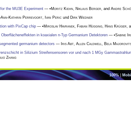
s for the MU3E Experiment
— •
Moritz Kiehn
,
Niklaus Berger
, and
Andre Schö
•
Ann-Kathrin Perrevoort
,
Ivan Peric
und
Dirk Wiedner
tion with PixCap chip
— •
Miroslav Havranek
,
Fabian Hügging
,
Hans Krüger
, 
n Oberflächeneffekten in koaxialen n-Typ Germanium Detektoren
— •
Sabine Ir
n segmented germanium detectors
—
Iris Abt
,
Allen Caldwell
,
Bela Majorovit
renzschicht in Silizium Streifensensoren vor und nach 1 MGy Gammastrahlu
guo Zhang
100%
|
Mobi