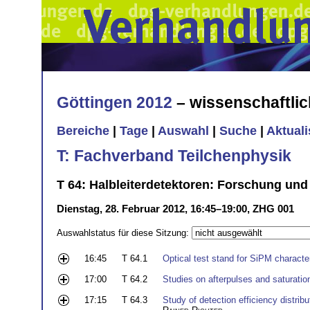
Göttingen 2012
– wissenschaftli
Bereiche
|
Tage
|
Auswahl
|
Suche
|
Aktual
T: Fachverband Teilchenphysik
T 64: Halbleiterdetektoren: Forschung und
Dienstag, 28. Februar 2012, 16:45–19:00, ZHG 001
Auswahlstatus für diese Sitzung:
16:45
T 64.1
Optical test stand for SiPM characte
17:00
T 64.2
Studies on afterpulses and saturatio
17:15
T 64.3
Study of detection efficiency distri