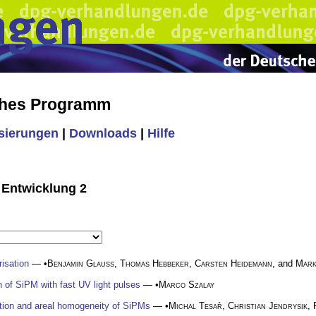
ches Programm
isierungen
|
Downloads
|
Hilfe
 Entwicklung 2
risation
— •
Benjamin Glauß
,
Thomas Hebbeker
,
Carsten Heidemann
, and
Mark
n of SiPM with fast UV light pulses
— •
Marco Szalay
bution and areal homogeneity of SiPMs
— •
Michal Tesař
,
Christian Jendrysik
,