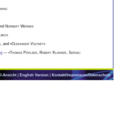
ning
and
Norbert Wermes
lbeck
s
, and •
Oleksandr Volynets
ng
— •
Thomas Pöhlsen
,
Robert Klanner
,
Sergej
l-Ansicht
|
English Version
|
Kontakt/Impressum/Datenschutz