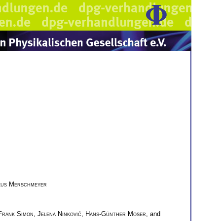
us Merschmeyer
Frank Simon
,
Jelena Ninković
,
Hans-Günther Moser
, and