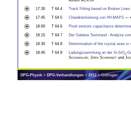
Rainer Richter
17:30
T 64.4
Track Fitting based on Broken Line
17:45
T 64.5
Charakterisierung von HV-MAPS
— 
18:00
T 64.6
Pixel sensors capacitance determina
18:15
T 64.7
Der Galatea Teststand - Analyse vo
18:30
T 64.8
Determination of the crystal axes i
18:45
T 64.9
Ladungssammlung an der Si-SiO
-G
2
Schuwalow
,
Jörn Schwandt
und
Jia
DPG-Physik
>
DPG-Verhandlungen
>
2012
> Göttingen