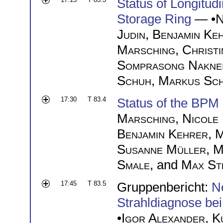
Status of Longitud
Storage Ring
— •
N
Judin
,
Benjamin Ke
Marsching
,
Christ
Somprasong Nakne
Schuh
,
Markus Sc
17:30
T 83.4
Status of the BPM
Marsching
,
Nicole 
Benjamin Kehrer
,
M
Susanne Müller
,
M
Smale
, and
Max St
17:45
T 83.5
Gruppenbericht:
N
Strahldiagnose be
•
Igor Alexander
,
K