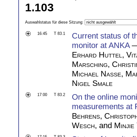
1.103
Auswahlstatus für diese Sitzung:
16:45
T 83.1
Current status of t
monitor at ANKA
—
Erhard Huttel
,
Vit
Marsching
,
Christ
Michael Nasse
,
Ma
Nigel Smale
17:00
T 83.2
On the online monit
measurements at
Behrens
,
Christop
Wesch
, and
Minjie
17:15
T 83.3