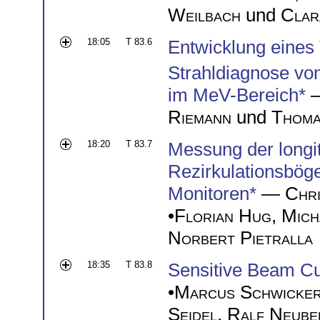
Weilbach
und
Clar
18:05
T 83.6
Entwicklung eines
Strahldiagnose vo
im MeV-Bereich*
—
Riemann
und
Thoma
18:20
T 83.7
Messung der longit
Rezirkulationsbög
Monitoren*
—
Chr
•
Florian Hug
,
Mich
Norbert Pietralla
18:35
T 83.8
Sensitive Beam Cu
•
Marcus Schwicke
Seidel
,
Ralf Neube