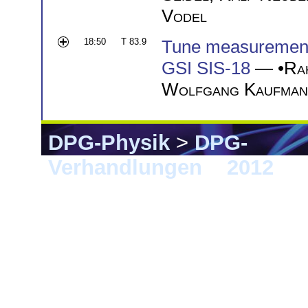
Vodel
18:50
T 83.9
Tune measurements
GSI SIS-18
— •
Ra
Wolfgang Kaufman
DPG-Physik
>
DPG-
Verhandlungen
>
2012
> G