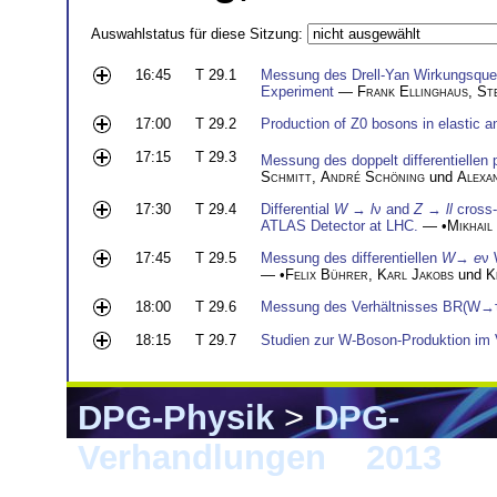
Auswahlstatus für diese Sitzung:
16:45
T 29.1
Messung des Drell-Yan Wirkungsquer
Experiment
—
Frank Ellinghaus
,
St
17:00
T 29.2
Production of Z0 bosons in elastic a
17:15
T 29.3
Messung des doppelt differentielle
Schmitt
,
André Schöning
und
Alexa
17:30
T 29.4
Differential
W
→
l
ν and
Z
→
ll
cross-
ATLAS Detector at LHC.
— •
Mikhail
17:45
T 29.5
Messung des differentiellen
W
→
e
ν 
— •
Felix Bührer
,
Karl Jakobs
und
K
18:00
T 29.6
Messung des Verhältnisses BR(W
18:15
T 29.7
Studien zur W-Boson-Produktion im
DPG-Physik
>
DPG-
Verhandlungen
>
2013
> 