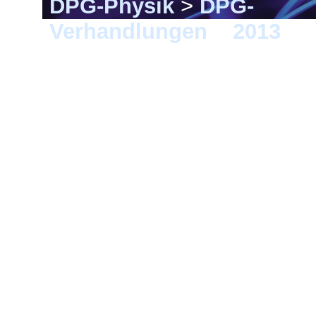
DPG-Physik
>
DPG-
Verhandlungen
>
2013
> 