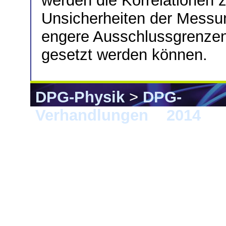
werden die Korrelationen 
Unsicherheiten der Messu
engere Ausschlussgrenze
gesetzt werden können.
DPG-Physik
>
DPG-
Verhandlungen
>
2014
> 