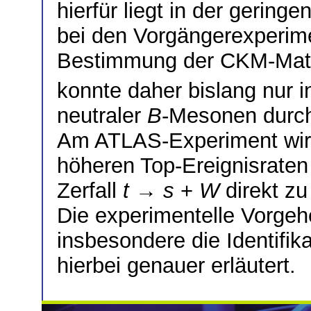
hierfür liegt in der gerin
bei den Vorgängerexperim
Bestimmung der CKM-Matr
konnte daher bislang nur in
neutraler
B
-Mesonen durch
Am ATLAS-Experiment wird
höheren Top-Ereignisraten 
Zerfall
t
→
s
+
W
direkt z
Die experimentelle Vorge
insbesondere die Identifik
hierbei genauer erläutert.