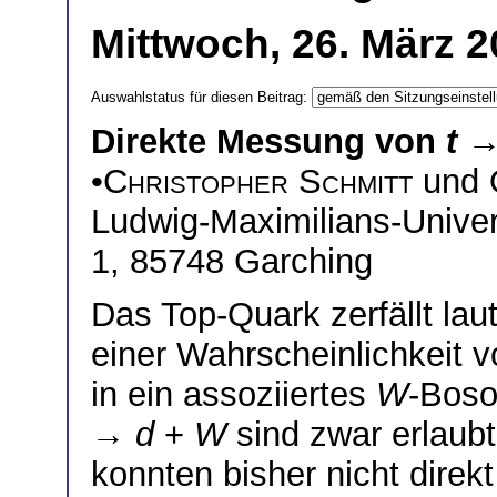
Mittwoch, 26. März 2
Auswahlstatus für diesen Beitrag:
Direkte Messung von
t
•
Christopher Schmitt
und
Ludwig-Maximilians-Unive
1, 85748 Garching
Das Top-Quark zerfällt lau
einer Wahrscheinlichkeit v
in ein assoziiertes
W
-Boso
→
d
+
W
sind zwar erlaubt
konnten bisher nicht dire