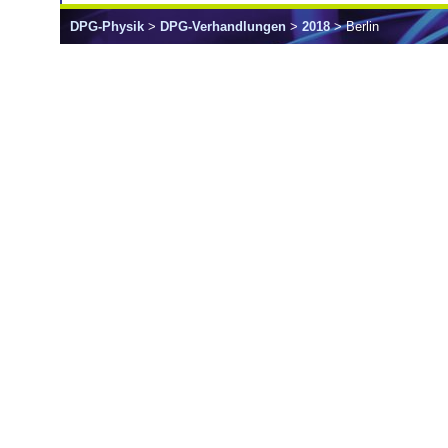
DPG-Physik
>
DPG-Verhandlungen
>
2018
> Berlin