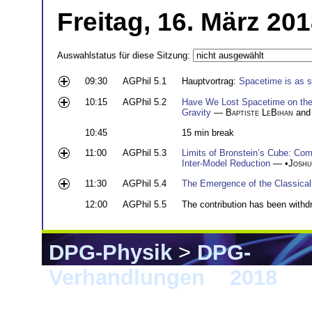
Freitag, 16. März 20
Auswahlstatus für diese Sitzung:
09:30
AGPhil 5.1
Hauptvortrag:
Spacetime is as 
10:15
AGPhil 5.2
Have We Lost Spacetime on the
Gravity
—
Baptiste LeBihan
and
10:45
15 min break
11:00
AGPhil 5.3
Limits of Bronstein’s Cube: Co
Inter-Model Reduction
— •
Joshu
11:30
AGPhil 5.4
The Emergence of the Classical
12:00
AGPhil 5.5
The contribution has been withd
DPG-Physik
>
DPG-
Verhandlungen
>
2018
> B