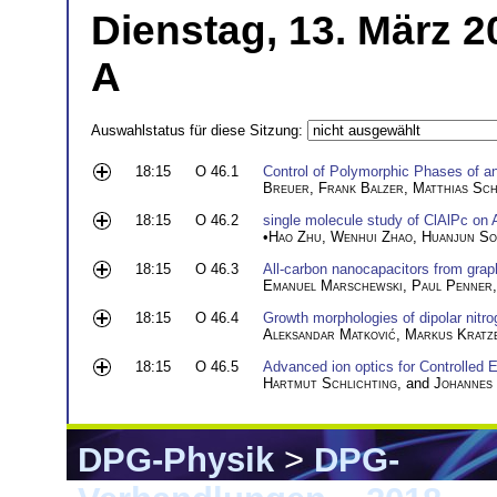
Dienstag, 13. März 2
A
Auswahlstatus für diese Sitzung:
18:15
O 46.1
Control of Polymorphic Phases of a
Breuer
,
Frank Balzer
,
Matthias Sch
18:15
O 46.2
single molecule study of ClAlPc on 
•
Hao Zhu
,
Wenhui Zhao
,
Huanjun S
18:15
O 46.3
All-carbon nanocapacitors from gra
Emanuel Marschewski
,
Paul Penner
18:15
O 46.4
Growth morphologies of dipolar nitr
Aleksandar Matković
,
Markus Kratz
18:15
O 46.5
Advanced ion optics for Controlled 
Hartmut Schlichting
, and
Johannes
DPG-Physik
>
DPG-