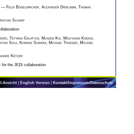
—
Felix Bögelspacher
,
Alexander Dierlamm
,
Thomas
ristian Scharf
llaboration
rero
,
Tetyana Galatyuk
,
Mladen Kis
,
Wolfgang Koenig
,
ntina Sola
,
Konrad Sumara
,
Michael Traeger
,
Michael
nhard Ketzer
k
for the JEDI collaboration
l-Ansicht
|
English Version
|
Kontakt/Impressum/Datenschutz