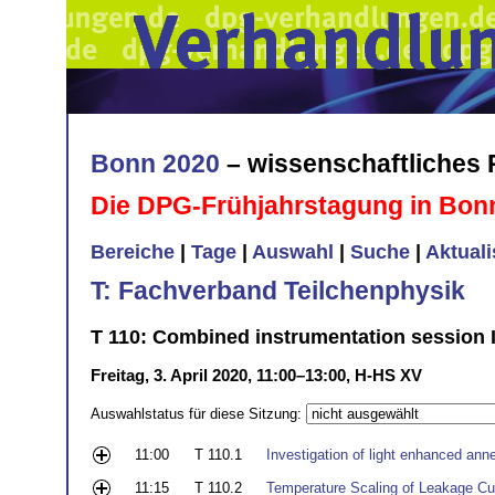
Bonn 2020
– wissenschaftliches
Die DPG-Frühjahrstagung in Bon
Bereiche
|
Tage
|
Auswahl
|
Suche
|
Aktual
T: Fachverband Teilchenphysik
T 110: Combined instrumentation session I
Freitag, 3. April 2020, 11:00–13:00, H-HS XV
Auswahlstatus für diese Sitzung:
11:00
T 110.1
Investigation of light enhanced anne
11:15
T 110.2
Temperature Scaling of Leakage Curr