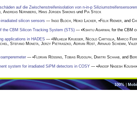
chäden auf die Zwischenstreifenisolation von n-in-p Siliziumstreifensensoren
h
,
Andreas Nürnberg
,
Hans Jürgen Simonis
und
Pia Steck
irradiated silicon sensors
—
Ingo Bloch
,
Heiko Lacker
, •
Felix Riemer
, and
Ch
of the CBM Silicon Tracking System (STS)
— •
Kshitij Agarwal
for the CBM co
ming applications in HADES
— •
Wilhelm Krueger
,
Nicolo Cartiglia
,
Marco Fer
chel
,
Stefano Moneta
,
Jerzy Pietraszko
,
Adrian Rost
,
Arnaud Schemm
,
Vale
picoamperemeter
— •
Florian Rössing
,
Tobias Rudolph
,
Dimitri Schaab
, and
Ber
ent system for irradiated SiPM detectors in COSY
— •
Anoop Nagesh Koushi
100%
|
Mobi