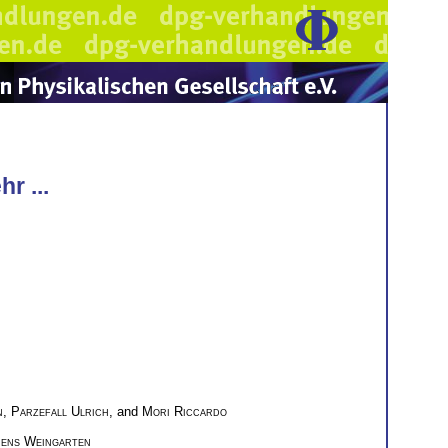
r ...
n
,
Parzefall Ulrich
, and
Mori Riccardo
Jens Weingarten