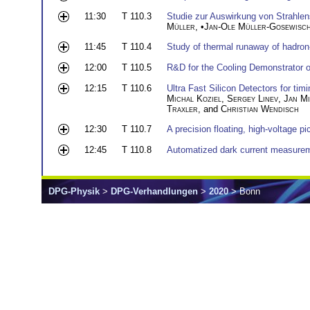
11:30
T 110.3
Studie zur Auswirkung von Strahlens
Müller
, •
Jan-Ole Müller-Gosewisc
11:45
T 110.4
Study of thermal runaway of hadron-
12:00
T 110.5
R&D for the Cooling Demonstrator 
12:15
T 110.6
Ultra Fast Silicon Detectors for ti
Michal Koziel
,
Sergey Linev
,
Jan Mi
Traxler
, and
Christian Wendisch
12:30
T 110.7
A precision floating, high-voltage 
12:45
T 110.8
Automatized dark current measurem
DPG-Physik
>
DPG-Verhandlungen
>
2020
> Bonn