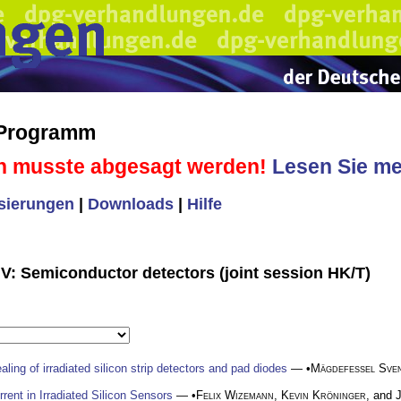
 Programm
n musste abgesagt werden!
Lesen Sie meh
isierungen
|
Downloads
|
Hilfe
V: Semiconductor detectors (joint session HK/T)
aling of irradiated silicon strip detectors and pad diodes
— •
Mägdefessel Sve
ent in Irradiated Silicon Sensors
— •
Felix Wizemann
,
Kevin Kröninger
, and