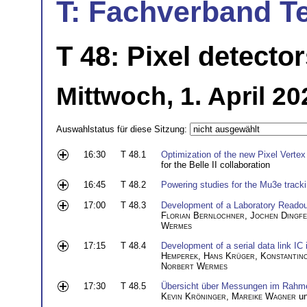
T: Fachverband T
T 48: Pixel detectors
Mittwoch, 1. April 2
Auswahlstatus für diese Sitzung:
16:30
T 48.1
Optimization of the new Pixel Vertex
for the Belle II collaboration
16:45
T 48.2
Powering studies for the Mu3e tracki
17:00
T 48.3
Development of a Laboratory Reado
Florian Bernlochner
,
Jochen Dingfe
Wermes
17:15
T 48.4
Development of a serial data link I
Hemperek
,
Hans Krüger
,
Konstantin
Norbert Wermes
17:30
T 48.5
Übersicht über Messungen im Rahme
Kevin Kröninger
,
Mareike Wagner
u