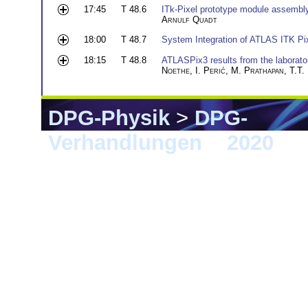
17:45
T 48.6
ITk-Pixel prototype module assembly
Arnulf Quadt
18:00
T 48.7
System Integration of ATLAS ITK P
18:15
T 48.8
ATLASPix3 results from the laborato
Noethe
,
I. Perić
,
M. Prathapan
,
T.T.
DPG-Physik
>
DPG-
Verhandlungen
>
2020
> 