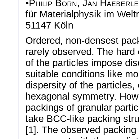
•
Philip Born
,
Jan Haeberle
für Materialphysik im Wel
51147 Köln
Ordered, non-densest packi
rarely observed. The hard c
of the particles impose di
suitable conditions like mo
dispersity of the particles
hexagonal symmetry. Howe
packings of granular partic
take BCC-like packing stru
[1]. The observed packing b