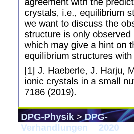
agreement with the predicti
crystals, i.e., equilibrium 
we want to discuss the obs
structure is only observed
which may give a hint on t
equilibrium structures with
[1] J. Haeberle, J. Harju, 
ionic crystals in a small nu
7186 (2019).
DPG-Physik
>
DPG-
Verhandlungen
>
2020
> 