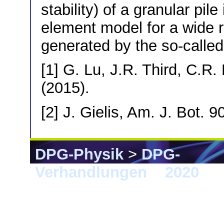
stability) of a granular pil
element model for a wide 
generated by the so-called
[1] G. Lu, J.R. Third, C.R
(2015).
[2] J. Gielis, Am. J. Bot. 9
DPG-Physik
>
DPG-
Verhandlungen
>
2020
> 