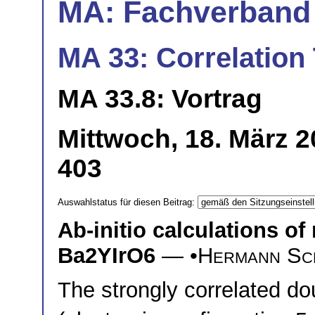
MA: Fachverband
MA 33: Correlation 
MA 33.8: Vortrag
Mittwoch, 18. März 2
403
Auswahlstatus für diesen Beitrag:
Ab-initio calculations of
Ba
2
YIrO
6
— •
Hermann Sc
The strongly correlated d