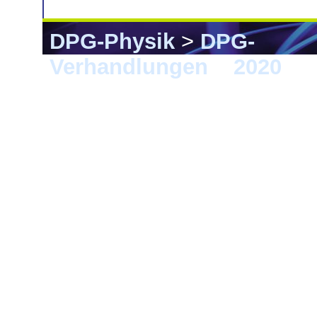
DPG-Physik
>
DPG-
Verhandlungen
>
2020
> 