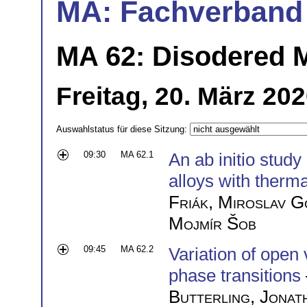
MA: Fachverband
MA 62: Disodered M
Freitag, 20. März 20
Auswahlstatus für diese Sitzung:
09:30
MA 62.1
An ab initio stud
alloys with therm
Friák
,
Miroslav G
Mojmír Šob
09:45
MA 62.2
Variation of open
phase transitions
Butterling
,
Jonat