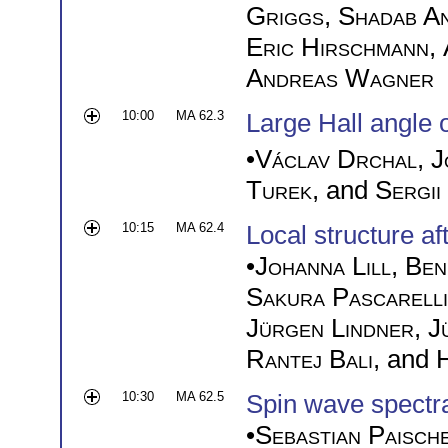
Griggs
,
Shadab A
Eric Hirschmann
,
Andreas Wagner
10:00
MA 62.3
Large Hall angle 
•
Václav Drchal
,
J
Turek
, and
Sergii
10:15
MA 62.4
Local structure aft
•
Johanna Lill
,
Ben
Sakura Pascarelli
Jürgen Lindner
,
J
Rantej Bali
, and
10:30
MA 62.5
Spin wave spectra
•
Sebastian Paisch