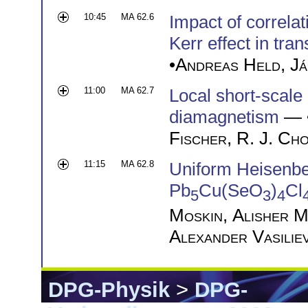
10:45
MA 62.6
Impact of correlat
Kerr effect in tran
•
Andreas Held
,
Já
11:00
MA 62.7
Local short-scale 
diamagnetism
— 
Fischer
,
R. J. Ch
11:15
MA 62.8
Uniform Heisenber
Pb
Cu(SeO
)
Cl
5
3
4
Moskin
,
Alisher 
Alexander Vasilie
DPG-Physik
>
DPG-