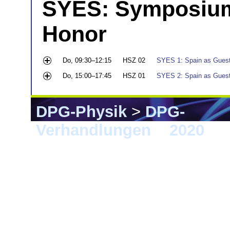
SYES: Symposium
Honor
Do, 09:30–12:15
HSZ 02
SYES 1: Spain as Guest
Do, 15:00–17:45
HSZ 01
SYES 2: Spain as Guest 
DPG-Physik
>
DPG-
Verhandlungen
>
2020
> 