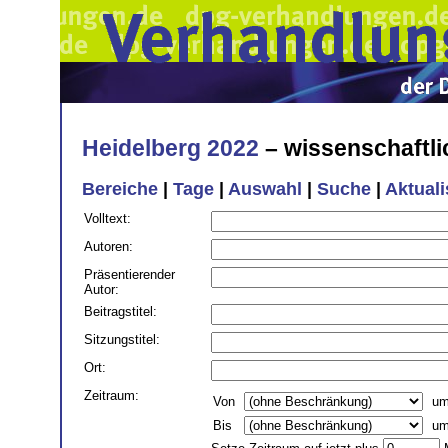
Heidelberg 2022
– wissenschaftl
Bereiche
|
Tage
|
Auswahl
|
Suche
|
Aktual
Volltext
:
Autoren
:
Präsentierender
Autor
:
Beitragstitel
:
Sitzungstitel
:
Ort
:
Zeitraum:
Von
u
Bis
u