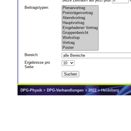
Setze Zeitraum auf jetzt plus
M
Beitragstypen:
Bereich
:
Ergebnisse pro
Seite
:
DPG-Physik
>
DPG-Verhandlungen
>
2022
> Heidelberg