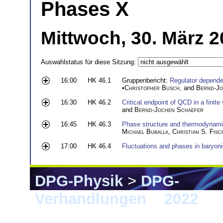
Phases X
Mittwoch, 30. März 
Auswahlstatus für diese Sitzung:
16:00
HK 46.1
Gruppenbericht:
Regulator dependen
•
Christopher Busch
, and
Bernd-Jo
16:30
HK 46.2
Critical endpoint of QCD in a finit
and
Bernd-Jochen Schaefer
16:45
HK 46.3
Phase structure and thermodynam
Michael Buballa
,
Christian S. Fisc
17:00
HK 46.4
Fluctuations and phases in baryoni
DPG-Physik
>
DPG-
Verhandlungen
>
2022
> 