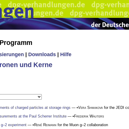
s Programm
isierungen
|
Downloads
|
Hilfe
ronen und Kerne
ments of charged particles at storage rings
— •
Vera Shmakova
for the JEDI co
urements at the Paul Scherrer Institute
— •
Frederik Wauters
n g–2 experiment
— •
René Reimann
for the Muon g–2 collaboration