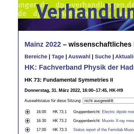
Mainz 2022
– wissenschaftliche
Bereiche
|
Tage
|
Auswahl
|
Suche
|
Aktual
HK: Fachverband Physik der Had
HK 73: Fundamental Symmetries II
Donnerstag, 31. März 2022, 16:00–17:45, HK-H9
Auswahlstatus für diese Sitzung:
16:00
HK 73.1
Gruppenbericht:
Electric dipole mo
16:30
HK 73.2
Gruppenbericht:
Muonic X-ray meas
17:00
HK 73.3
Status report of the Fermilab Muo