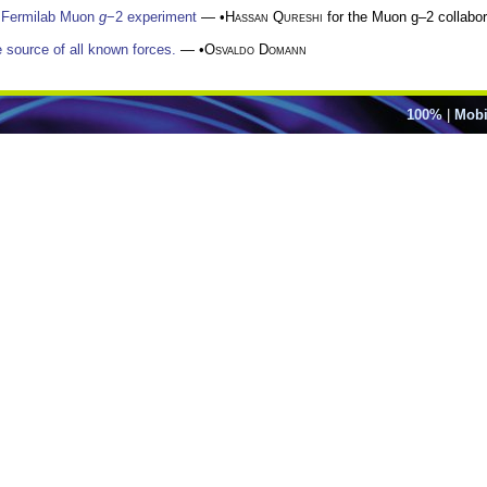
e Fermilab Muon
g
−2 experiment
— •
Hassan Qureshi
for the Muon g–2 collabor
 source of all known forces.
— •
Osvaldo Domann
100%
|
Mobi