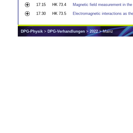
17:15
HK 73.4
Magnetic field measurement in th
17:30
HK 73.5
Electromagnetic interactions as the
DPG-Physik
>
DPG-Verhandlungen
>
2022
> Mainz