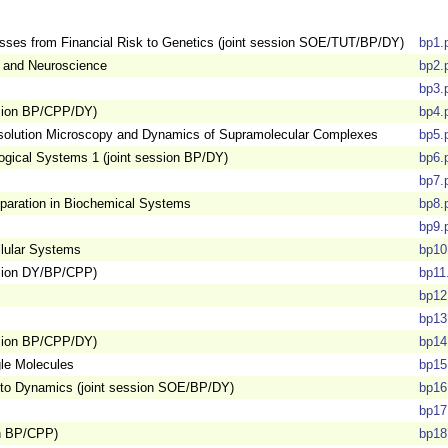
esses from Financial Risk to Genetics (joint session SOE/TUT/BP/DY)
bp1.
 and Neuroscience
bp2.
bp3.
ssion BP/CPP/DY)
bp4.
solution Microscopy and Dynamics of Supramolecular Complexes
bp5.
logical Systems 1 (joint session BP/DY)
bp6.
bp7.
paration in Biochemical Systems
bp8.
bp9.
llular Systems
bp10
ssion DY/BP/CPP)
bp11
bp12
bp13
ssion BP/CPP/DY)
bp14
gle Molecules
bp15
to Dynamics (joint session SOE/BP/DY)
bp16
bp17
on BP/CPP)
bp18