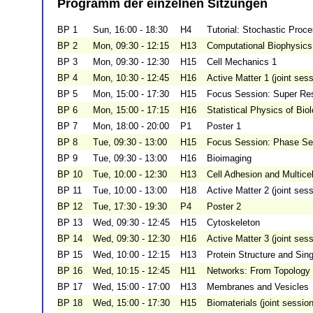
Programm der einzelnen Sitzungen
BP 1
Sun, 16:00 - 18:30
H4
Tutorial: Stochastic Proc
BP 2
Mon, 09:30 - 12:15
H13
Computational Biophysics
BP 3
Mon, 09:30 - 12:30
H15
Cell Mechanics 1
BP 4
Mon, 10:30 - 12:45
H16
Active Matter 1 (joint se
BP 5
Mon, 15:00 - 17:30
H15
Focus Session: Super Re
BP 6
Mon, 15:00 - 17:15
H16
Statistical Physics of Bio
BP 7
Mon, 18:00 - 20:00
P1
Poster 1
BP 8
Tue, 09:30 - 13:00
H15
Focus Session: Phase Se
BP 9
Tue, 09:30 - 13:00
H16
Bioimaging
BP 10
Tue, 10:00 - 12:30
H13
Cell Adhesion and Multice
BP 11
Tue, 10:00 - 13:00
H18
Active Matter 2 (joint se
BP 12
Tue, 17:30 - 19:30
P4
Poster 2
BP 13
Wed, 09:30 - 12:45
H15
Cytoskeleton
BP 14
Wed, 09:30 - 12:30
H16
Active Matter 3 (joint se
BP 15
Wed, 10:00 - 12:15
H13
Protein Structure and Sin
BP 16
Wed, 10:15 - 12:45
H11
Networks: From Topology 
BP 17
Wed, 15:00 - 17:00
H13
Membranes and Vesicles
BP 18
Wed, 15:00 - 17:30
H15
Biomaterials (joint sessi