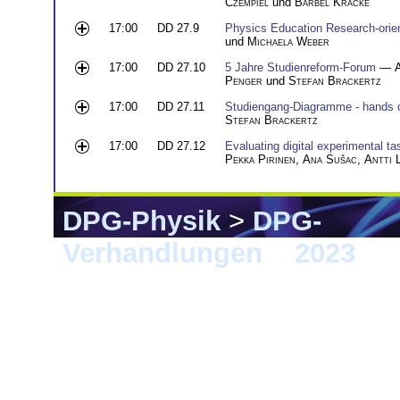
Czempiel
und
Bärbel Kracke
17:00
DD 27.9
Physics Education Research-orient
und
Michaela Weber
17:00
DD 27.10
5 Jahre Studienreform-Forum
—
Penger
und
Stefan Brackertz
17:00
DD 27.11
Studiengang-Diagramme - hands 
Stefan Brackertz
17:00
DD 27.12
Evaluating digital experimental ta
Pekka Pirinen
,
Ana Sušac
,
Antti 
DPG-Physik
>
DPG-
Verhandlungen
>
2023
> 