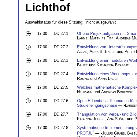
Lichthof
Auswahlstatus für diese Sitzung:
17:00
DD 27.1
Offene Projektaufgaben mit Smar
Lahme
,
Matthias Fipp
,
Andreas Mü
17:00
DD 27.2
Entwicklung von Unterstützungsma
Abbas
,
Anna B. Bauer
und
Peter 
17:00
DD 27.3
Entwicklung einer modularen Work
Bauer
und
Katharina Brassat
17:00
DD 27.4
Entwicklung eines Workshops zum 
Rüsing
und
Anna Bauer
17:00
DD 27.5
Welches mathematische Komplexi
Neumann
und
Andreas Borowski
17:00
DD 27.6
Open Educational Resources für d
Studieneingangsphase
— •
Lariss
17:00
DD 27.7
Triangulation von Verbal- und Bli
Katarina Jelicic
,
Ana Sušac
und
P
17:00
DD 27.8
Systematische Implementierung vo
2
PROFJL
— •
Julius Grabs
,
Basti