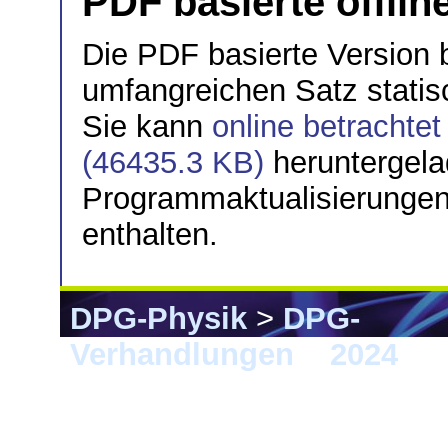
PDF basierte offlin
Die PDF basierte Version 
umfangreichen Satz stati
Sie kann
online betrachte
(46435.3 KB)
heruntergela
Programmaktualisierungen 
enthalten.
DPG-Physik
>
DPG-
Verhandlungen
>
2024
> F