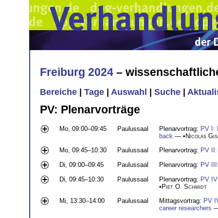
Freiburg 2024
– wissenschaftlic
Bereiche
|
Tage
|
Auswahl
|
Suche
|
Aktual
PV: Plenarvorträge
Mo, 09:00–09:45
Paulussaal
Plenarvortrag:
PV I:
back
— •
Nicolas Gis
Mo, 09:45–10:30
Paulussaal
Plenarvortrag:
PV II
Di, 09:00–09:45
Paulussaal
Plenarvortrag:
PV III
Di, 09:45–10:30
Paulussaal
Plenarvortrag:
PV IV
•
Piet O. Schmidt
Mi, 13:30–14:00
Paulussaal
Mittagsvortrag:
PV IV
career researchers
—